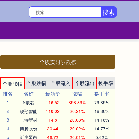
搜索
个股实时涨跌榜
个股跌幅
个股流入
个股流出
换手率
个股涨幅
排名
名称
最新价
涨幅
换手率
1
N展芯
116.52
396.89%
79.39%
2
锐翔智能
110.02
20.21%
16.80%
3
志特新材
14.8
20.03%
14.18%
4
博腾股份
20.44
20.02%
14.77%
5
近岸蛋白
46.72
20.01%
5.62%