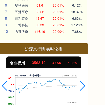
6
毕得医药
61.6
20.01%
6.12%
7
五洲医疗
83.62
20.01%
18.37%
8
耐科装备
49.67
20.01%
6.83%
9
一博科技
53.33
20.01%
17.26%
10
方邦股份
146.16
20.00%
7.68%
沪深京行情 实时轮播
创业板指
3563.12
基
47.56
1.35%