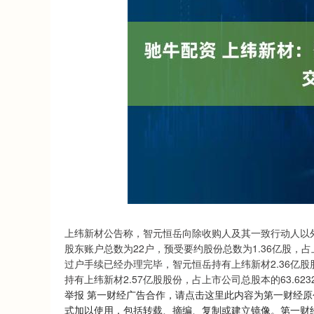
沪深300
4694.44
0.89
1.42%
43.13
0.9
上纬新材公告称，智元恒岳向除收购人及其一致行动人以
股东账户总数为22户，预受要约股份总数为1.36亿股，占
过户手续已经办理完毕，智元恒岳持有上纬新材2.36亿股
持有上纬新材2.57亿股股份，占上市公司总股本的63.623
举报 第一财经广告合作，请点击这里此内容为第一财经
式加以使用，包括转载、摘编、复制或建立镜像。第一财