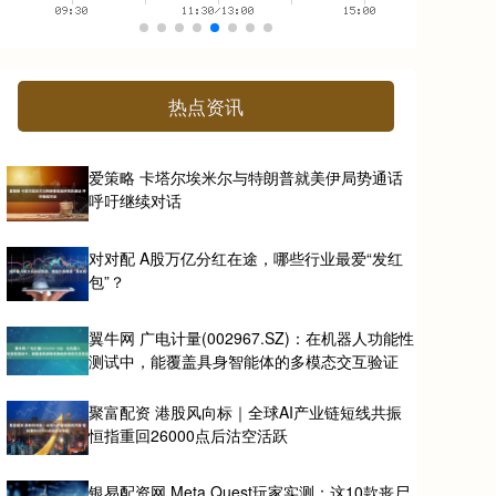
热点资讯
爱策略 卡塔尔埃米尔与特朗普就美伊局势通话
呼吁继续对话
对对配 A股万亿分红在途，哪些行业最爱“发红
包”？
翼牛网 广电计量(002967.SZ)：在机器人功能性
测试中，能覆盖具身智能体的多模态交互验证
聚富配资 港股风向标｜全球AI产业链短线共振
恒指重回26000点后沽空活跃
银易配资网 Meta Quest玩家实测：这10款丧尸