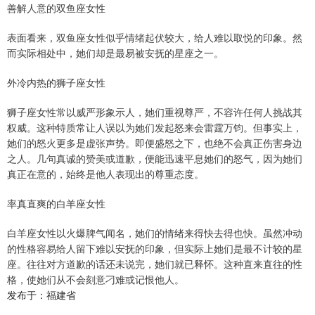
善解人意的双鱼座女性
表面看来，双鱼座女性似乎情绪起伏较大，给人难以取悦的印象。然
而实际相处中，她们却是最易被安抚的星座之一。
外冷内热的狮子座女性
狮子座女性常以威严形象示人，她们重视尊严，不容许任何人挑战其
权威。这种特质常让人误以为她们发起怒来会雷霆万钧。但事实上，
她们的怒火更多是虚张声势。即便盛怒之下，也绝不会真正伤害身边
之人。几句真诚的赞美或道歉，便能迅速平息她们的怒气，因为她们
真正在意的，始终是他人表现出的尊重态度。
率真直爽的白羊座女性
白羊座女性以火爆脾气闻名，她们的情绪来得快去得也快。虽然冲动
的性格容易给人留下难以安抚的印象，但实际上她们是最不计较的星
座。往往对方道歉的话还未说完，她们就已释怀。这种直来直往的性
格，使她们从不会刻意刁难或记恨他人。
发布于：福建省