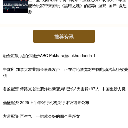
能给玩家带来游玩《黑暗之魂》的感动_游戏_国产_夏思
源
推荐资讯
融金汇银 尼泊尔徒步ABC Pokhara至aukhu danda 1
牛鑫所 加拿大农业部长最新发声：正在讨论放宽对中国电动汽车征收关
税
君盈配资 俾路支省恐袭炸出新变局! 巴铁3天击毙197人, 中国重磅力挺
鼎盛配资 2025上半年银行机构央行评级结果公布
方道配资 再生气，一哄就会好的四个星座女