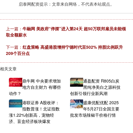
启泰网配资提示：文章来自网络，不代表本站观点。
上一篇：
牛融网 美政府“停摆”进入第24天 超50万联邦雇员未能领
取全额薪水
下一篇：
红盘策略 高盛港股增持宁德时代至502% 持股比例跃升
209个百分点
相关文章
鼎牛网 中央要求增加
通盈配资 R805白炭
地方自主财力 有哪些
黑纯净美白之源科技
动作？
创新引领行业新风潮
港联证券 A股收评：
盛康优配优配 2025
指数普涨！北证指数
年5月27日全国主要
涨1.22%创新高，宠物经
批发市场辣椒干价格行情
济、盲盒经济板块爆发