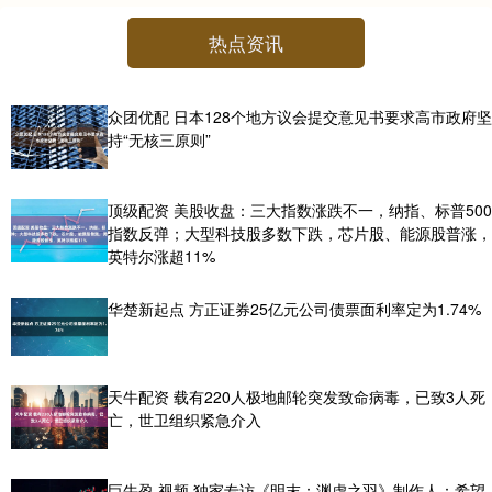
热点资讯
众团优配 日本128个地方议会提交意见书要求高市政府坚
持“无核三原则”
顶级配资 美股收盘：三大指数涨跌不一，纳指、标普500
指数反弹；大型科技股多数下跌，芯片股、能源股普涨，
英特尔涨超11%
华楚新起点 方正证券25亿元公司债票面利率定为1.74%
天牛配资 载有220人极地邮轮突发致命病毒，已致3人死
亡，世卫组织紧急介入
巨牛盈 视频 独家专访《明末：渊虚之羽》制作人：希望