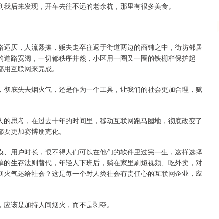
到我后来发现，开车去往不远的老余杭，那里有很多美食。
路逼仄，人流熙攘，贩夫走卒往返于街道两边的商铺之中，街坊邻居
的道路宽阔，一切都秩序井然，小区用一圈又一圈的铁栅栏保护起
都用互联网来完成。
，彻底失去烟火气，还是作为一个工具，让我们的社会更加合理，赋
人的思考，在过去十年的时间里，移动互联网跑马圈地，彻底改变了
都要更加赛博朋克化。
模、用户时长，恨不得人们可以在他们的软件里过完一生，这样选择
单的生存法则替代，年轻人下班后，躺在家里刷短视频、吃外卖，对
烟火气还给社会？这是每一个对人类社会有责任心的互联网企业，应
，应该是加持人间烟火，而不是剥夺。