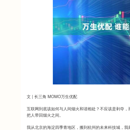
深证成指
14311.01
.68
1.02%
200.89
1
文 | 长三角 MOMO万生优配
互联网到底该如何与人间烟火和谐相处？不应该是剥夺，
把人带回烟火之间。
我从北京的海淀四季青地区，搬到杭州的未来科技城，我