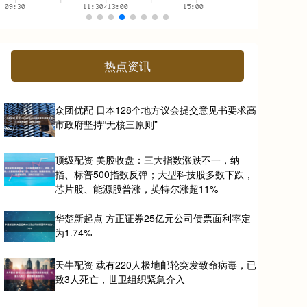
热点资讯
众团优配 日本128个地方议会提交意见书要求高
市政府坚持“无核三原则”
顶级配资 美股收盘：三大指数涨跌不一，纳
指、标普500指数反弹；大型科技股多数下跌，
芯片股、能源股普涨，英特尔涨超11%
华楚新起点 方正证券25亿元公司债票面利率定
为1.74%
天牛配资 载有220人极地邮轮突发致命病毒，已
致3人死亡，世卫组织紧急介入