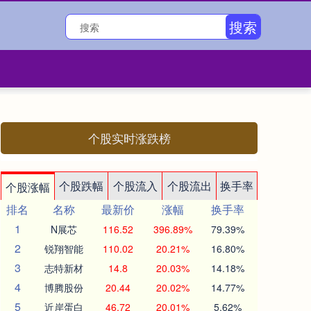
搜索
个股实时涨跌榜
个股跌幅
个股流入
个股流出
换手率
个股涨幅
排名
名称
最新价
涨幅
换手率
1
N展芯
116.52
396.89%
79.39%
2
锐翔智能
110.02
20.21%
16.80%
3
志特新材
14.8
20.03%
14.18%
4
博腾股份
20.44
20.02%
14.77%
5
近岸蛋白
46.72
20.01%
5.62%