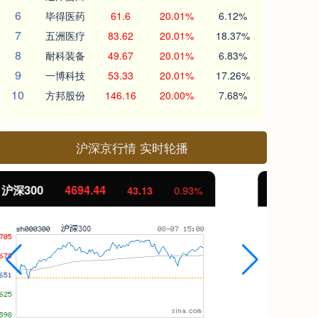
6
毕得医药
61.6
20.01%
6.12%
7
五洲医疗
83.62
20.01%
18.37%
8
耐科装备
49.67
20.01%
6.83%
9
一博科技
53.33
20.01%
17.26%
10
方邦股份
146.16
20.00%
7.68%
沪深京行情 实时轮播
北证50
1134.24
创
11.37
1.01%