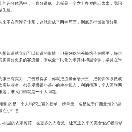
上的评分体系中，一直分很低，老板是一个六十多岁的老太太，我问
做生意。
从来不在意评分体系，这就造成了两种局面，到底是把饭菜做好重
人想知道就立刻可以知道的事情，但是好吃的苍蝇馆子在哪里，好吃
其实需要更多的客流量，来成全平民化的米其林和黑珍珠，毕竟在米
为张三有实力，广告投得多，你就把流量全给张三，把餐饮体系做成
饮店从业者，都是规模很小很小的生存状态，利润很薄，个人互联网
难题，准入门槛就是一个大问题。
我们看到的是一个人均不过百的榜单，榜单第一名是位于广西北海的"越
做点小生意。
镇小村里的农家餐馆，被更多的人看见，让真正的平民美食爱好者能够