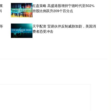
浆
红盘策略 高盛港股增持宁德时代至502%
料
持股比例跃升209个百分点
等
天宇配资 贸易伙伴反制威胁加剧，美国消
费者恐受冲击