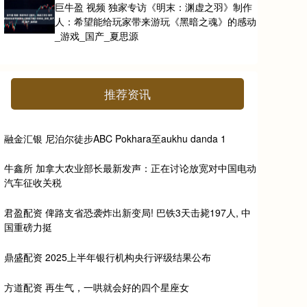
巨牛盈 视频 独家专访《明末：渊虚之羽》制作
人：希望能给玩家带来游玩《黑暗之魂》的感动
_游戏_国产_夏思源
推荐资讯
融金汇银 尼泊尔徒步ABC Pokhara至aukhu danda 1
牛鑫所 加拿大农业部长最新发声：正在讨论放宽对中国电动
汽车征收关税
君盈配资 俾路支省恐袭炸出新变局! 巴铁3天击毙197人, 中
国重磅力挺
鼎盛配资 2025上半年银行机构央行评级结果公布
方道配资 再生气，一哄就会好的四个星座女