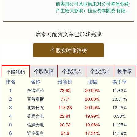
前美国公司营业额未对公司整体业绩
产生较大影响）恒运资本配资 格隆汇
5月20日丨力量钻石(301071.SZ)在互
动平....
启泰网配资文章已加载完成
个股实时涨跌榜
个股跌幅
个股流入
个股流出
换手率
个股涨幅
排名
名称
最新价
涨幅
换手率
1
毕得医药
73.92
20.00%
11.62%
2
百普赛斯
77.7
20.00%
23.31%
3
北方长龙
113.23
20.00%
12.25%
4
蓝盾光电
22.81
19.99%
0.58%
5
信濠光电
20.72
19.98%
11.95%
6
近岸蛋白
54.9
17.51%
11.39%