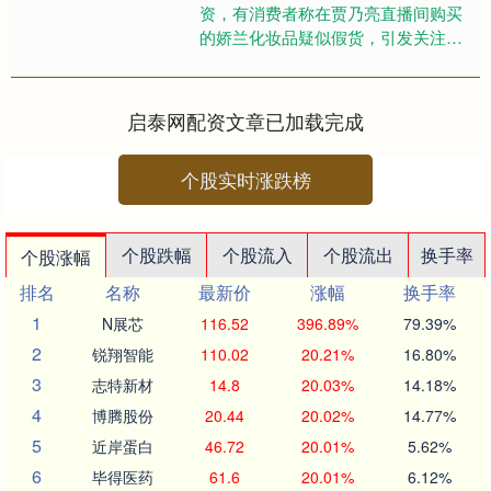
资，有消费者称在贾乃亮直播间购买
的娇兰化妆品疑似假货，引发关注。
11月18日，贾乃亮签约MCN遥望科技
回应大河财立方记者：....
启泰网配资文章已加载完成
个股实时涨跌榜
个股跌幅
个股流入
个股流出
换手率
个股涨幅
排名
名称
最新价
涨幅
换手率
1
N展芯
116.52
396.89%
79.39%
2
锐翔智能
110.02
20.21%
16.80%
3
志特新材
14.8
20.03%
14.18%
4
博腾股份
20.44
20.02%
14.77%
5
近岸蛋白
46.72
20.01%
5.62%
6
毕得医药
61.6
20.01%
6.12%