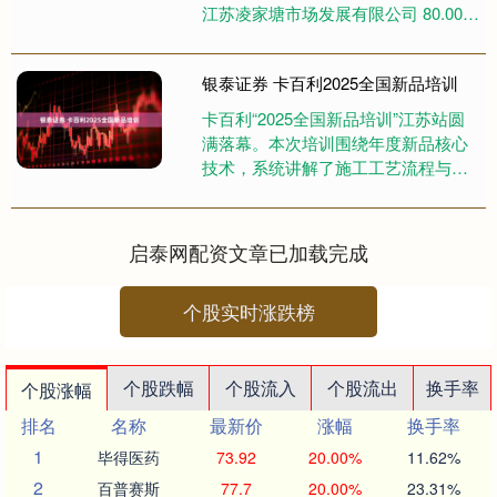
江苏凌家塘市场发展有限公司 80.00
80.00 80.00 宁夏....
银泰证券 卡百利2025全国新品培训
卡百利“2025全国新品培训”江苏站圆
满落幕。本次培训围绕年度新品核心
技术，系统讲解了施工工艺流程与效
果实现关键，针对不同基材特性及典
型施工难点提供了专项突破方....
启泰网配资文章已加载完成
个股实时涨跌榜
个股跌幅
个股流入
个股流出
换手率
个股涨幅
排名
名称
最新价
涨幅
换手率
1
毕得医药
73.92
20.00%
11.62%
2
百普赛斯
77.7
20.00%
23.31%